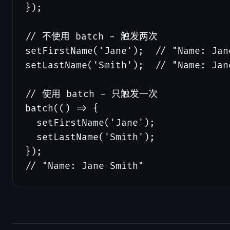
});

// 不使用 batch - 触发两次

setFirstName('Jane');  // "Name: Jane
setLastName('Smith');  // "Name: Jane
// 使用 batch - 只触发一次

batch(() => {

  setFirstName('Jane');

  setLastName('Smith');

});

// "Name: Jane Smith"