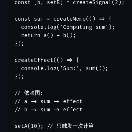
const [b, setB] = createSignal(2);

const sum = createMemo(() => {

  console.log('Computing sum');

  return a() + b();

});

createEffect(() => {

  console.log('Sum:', sum());

});

// 依赖图:

// a -> sum -> effect

// b -> sum -> effect

setA(10); // 只触发一次计算