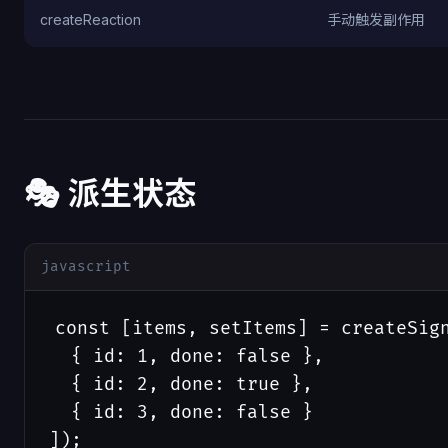
createReaction
手动触发副作用
🎭 派生状态
javascript
const [items, setItems] = createSign
  { id: 1, done: false },

  { id: 2, done: true },

  { id: 3, done: false }

]);
