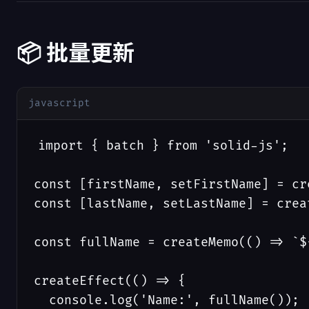
📦 批量更新
javascript
import { batch } from 'solid-js';

const [firstName, setFirstName] = cr
const [lastName, setLastName] = crea
const fullName = createMemo(() => `$
createEffect(() => {

  console.log('Name:', fullName());
