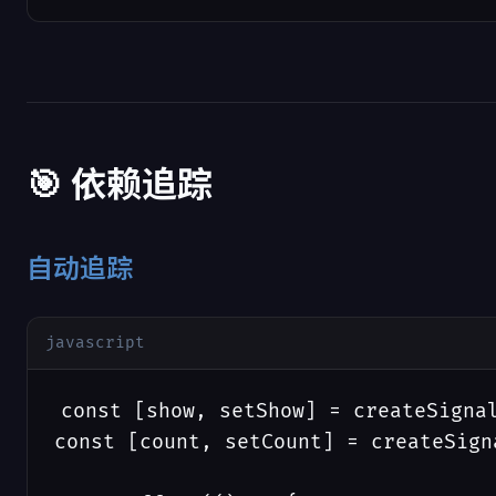
🎯 依赖追踪
自动追踪
javascript
const [show, setShow] = createSignal
const [count, setCount] = createSigna