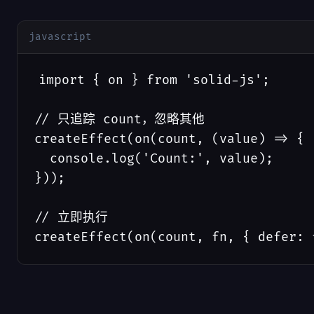
javascript
import { on } from 'solid-js';

// 只追踪 count，忽略其他

createEffect(on(count, (value) => {

  console.log('Count:', value);

}));

// 立即执行

createEffect(on(count, fn, { defer: 