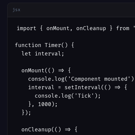
jsx
import { onMount, onCleanup } from '
function Timer() {

  let interval;

  onMount(() => {

    console.log('Component mounted');
    interval = setInterval(() => {

      console.log('Tick');

    }, 1000);

  });

  onCleanup(() => {
