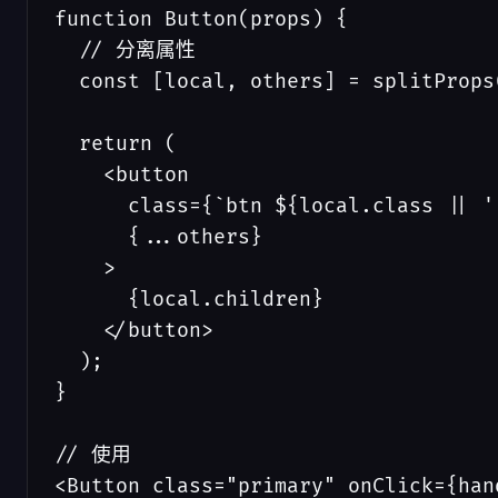
function Button(props) {

  // 分离属性

  const [local, others] = splitProps
  return (

    <button 

      class={`btn ${local.class || ''
      {...others}

    >

      {local.children}

    </button>

  );

}

// 使用

<Button class="primary" onClick={hand