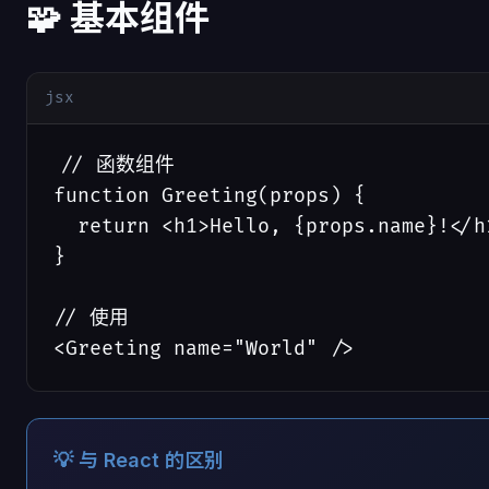
🧩 基本组件
jsx
// 函数组件

function Greeting(props) {

  return <h1>Hello, {props.name}!</h1
}

// 使用

<Greeting name="World" />
💡 与 React 的区别