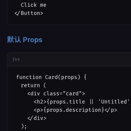
  Click me

</Button>
默认 Props
jsx
function Card(props) {

  return (

    <div class="card">

      <h2>{props.title || 'Untitled'}
      <p>{props.description}</p>

    </div>

  );
