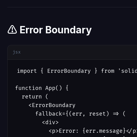
⚠️ Error Boundary
jsx
import { ErrorBoundary } from 'solid
function App() {

  return (

    <ErrorBoundary 

      fallback={(err, reset) => (

        <div>

          <p>Error: {err.message}</p>