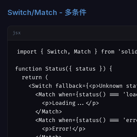
Switch/Match - 多条件
jsx
import { Switch, Match } from 'solid
function Status({ status }) {

  return (

    <Switch fallback={<p>Unknown stat
      <Match when={status() === 'load
        <p>Loading...</p>

      </Match>

      <Match when={status() === 'erro
        <p>Error!</p>
