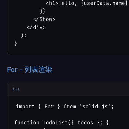
          <h1>Hello, {userData.name}!
        )}

      </Show>

    </div>

  );

}
For - 列表渲染
jsx
import { For } from 'solid-js';

function TodoList({ todos }) {
