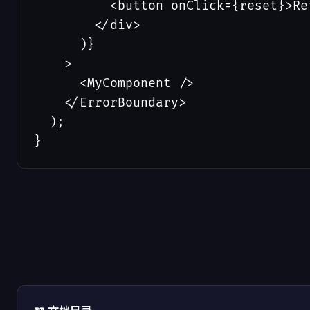
          <button onClick={reset}>Ret
        </div>

      )}

    >

      <MyComponent />

    </ErrorBoundary>

  );

}