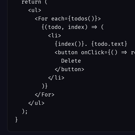
  return (

    <ul>

      <For each={todos()}>

        {(todo, index) => (

          <li>

            {index()}. {todo.text}

            <button onClick={() => r
              Delete

            </button>

          </li>

        )}

      </For>

    </ul>

  );

}