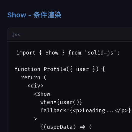
Show - 条件渲染
jsx
import { Show } from 'solid-js';

function Profile({ user }) {

  return (

    <div>

      <Show 

        when={user()} 

        fallback={<p>Loading...</p>}

      >

        {(userData) => (
