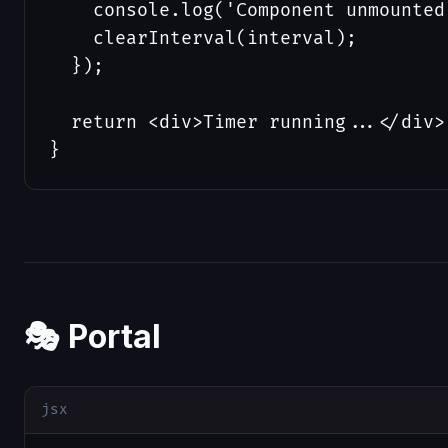
    console.log('Component unmounted'
    clearInterval(interval);

  });

  return <div>Timer running...</div>;
}
🎭 Portal
jsx