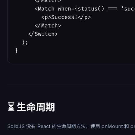
      </Match>

      <Match when={status() === 'succ
        <p>Success!</p>

      </Match>

    </Switch>

  );

}
⏳ 生命周期
SolidJS 没有 React 的生命周期方法，使用 onMount 和 on