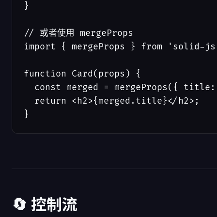
}

// 或者使用 mergeProps

import { mergeProps } from 'solid-js'
function Card(props) {

  const merged = mergeProps({ title:
  return <h2>{merged.title}</h2>;

}
🔄 控制流