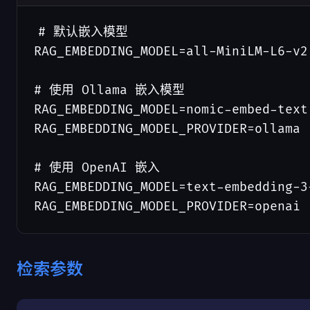
# 默认嵌入模型

RAG_EMBEDDING_MODEL=all-MiniLM-L6-v2

# 使用 Ollama 嵌入模型

RAG_EMBEDDING_MODEL=nomic-embed-text

RAG_EMBEDDING_MODEL_PROVIDER=ollama

# 使用 OpenAI 嵌入

RAG_EMBEDDING_MODEL=text-embedding-3-
RAG_EMBEDDING_MODEL_PROVIDER=openai
检索参数