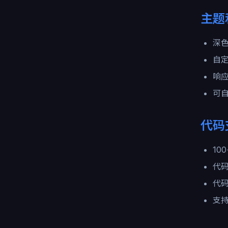
主题
深色
自定
响
可
代码
10
代
代
支持