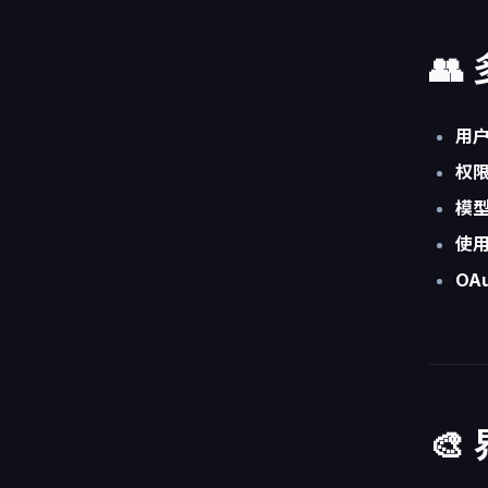
👥
用
权
模
使
OA
🎨