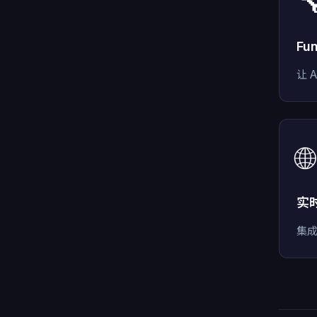

Fun
让 
🌐
实
集成 