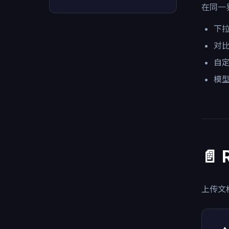
在同一
下
对
自定
模
📄
上传文