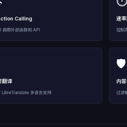

⏱
ction Calling
速率
AI 调用外部函数和 API
控制
🛡️
时翻译
内容
LibreTranslate 多语言支持
过滤