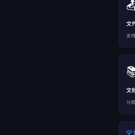

文
支持

文
分
💡