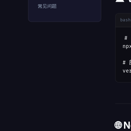
常见问题
bash
#
np
# 
ve
🌐 N