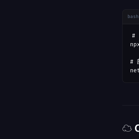
bash
#
np
# 
ne
☁️ 