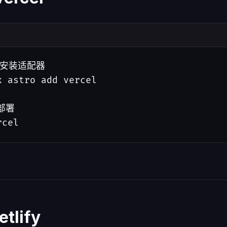
 安装适配器

x astro add vercel

部署

rcel
etlify