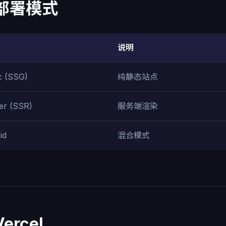
 部署模式
说明
ic (SSG)
纯静态站点
er (SSR)
服务端渲染
id
混合模式
ercel