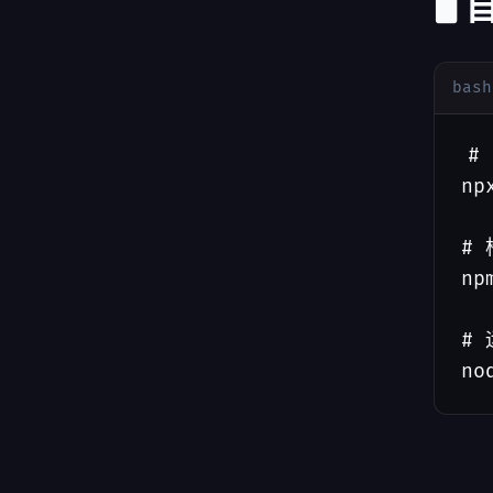
🖥️
bash
#
np
# 
np
# 
no