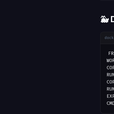
🐳 
dock
FR
WO
CO
RU
CO
RU
EX
CM