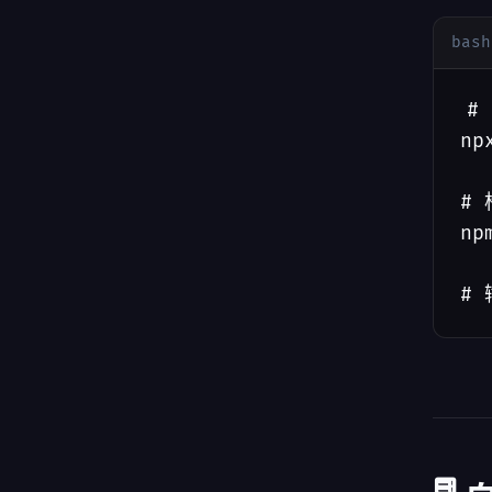
bash
#
np
# 
np
# 