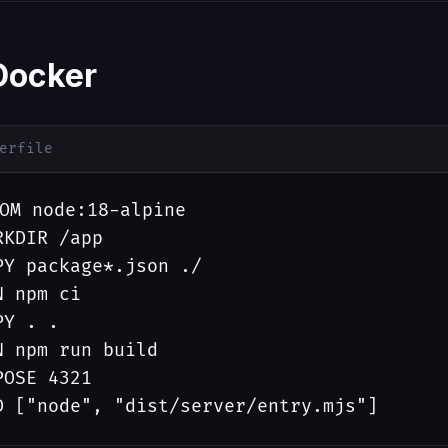
Docker
erfile
OM node:18-alpine

RKDIR /app

PY package*.json ./

N npm ci

PY . .

N npm run build

POSE 4321

D ["node", "dist/server/entry.mjs"]