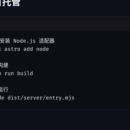
 自托管
 安装 Node.js 适配器

x astro add node

构建

m run build

运行

de dist/server/entry.mjs