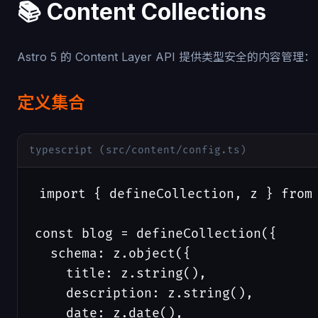
📚 Content Collections
Astro 5 的 Content Layer API 提供类型安全的内容管理：
定义集合
typescript (src/content/config.ts)
import { defineCollection, z } from 
const blog = defineCollection({

  schema: z.object({

    title: z.string(),

    description: z.string(),

    date: z.date(),
