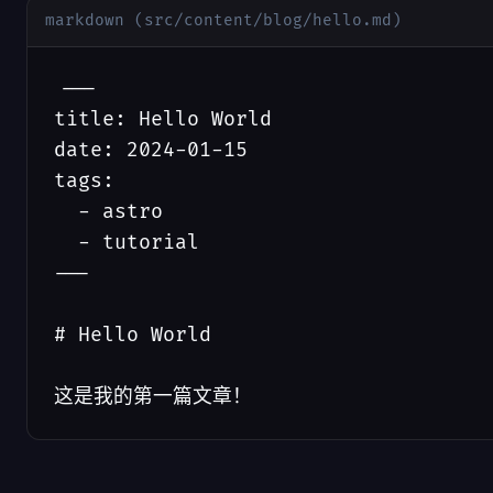
markdown (src/content/blog/hello.md)
---

title: Hello World

date: 2024-01-15

tags:

  - astro

  - tutorial

---

# Hello World

这是我的第一篇文章！