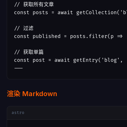
// 获取所有文章

const posts = await getCollection('bl
// 过滤

const published = posts.filter(p => 
// 获取单篇

const post = await getEntry('blog', 
---
渲染 Markdown
astro