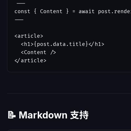
---

const { Content } = await post.render
---

<article>

  <h1>{post.data.title}</h1>

  <Content />

</article>
📝 Markdown 支持