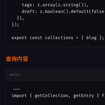
    tags: z.array(z.string()),

    draft: z.boolean().default(false)
  }),

});

export const collections = { blog };
查询内容
astro
---

import { getCollection, getEntry } f