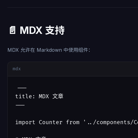
📄 MDX 支持
MDX 允许在 Markdown 中使用组件：
mdx
---

title: MDX 文章

---

import Counter from '../components/Co