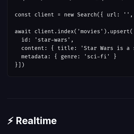
const client = new Search({ url: '', 
await client.index('movies').upsert([
  id: 'star-wars',

  content: { title: 'Star Wars is a 
  metadata: { genre: 'sci-fi' }

}])
⚡ Realtime