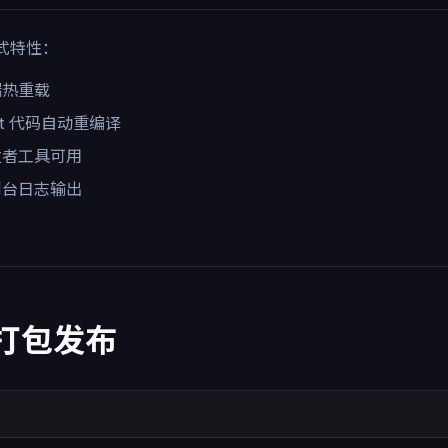
式特性：
端热重载
st 代码自动重编译
发者工具可用
制台日志输出
 打包发布