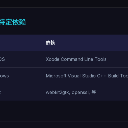
特定依赖
依赖
OS
Xcode Command Line Tools
dows
Microsoft Visual Studio C++ Build Too
x
webkit2gtk, openssl, 等