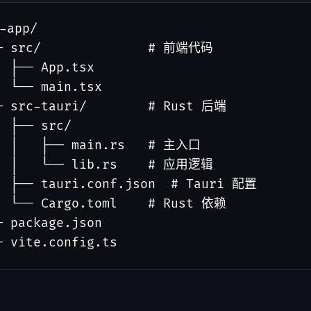
-app/

─ src/              # 前端代码

  ├── App.tsx

  └── main.tsx

─ src-tauri/        # Rust 后端

  ├── src/

  │   ├── main.rs   # 主入口

  │   └── lib.rs    # 应用逻辑

  ├── tauri.conf.json  # Tauri 配置

  └── Cargo.toml    # Rust 依赖

─ package.json

─ vite.config.ts