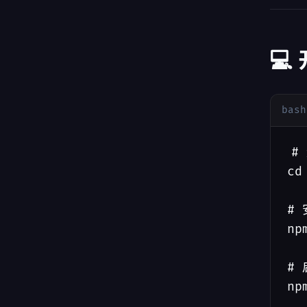
💻
bash
#
cd
# 
np
#
np