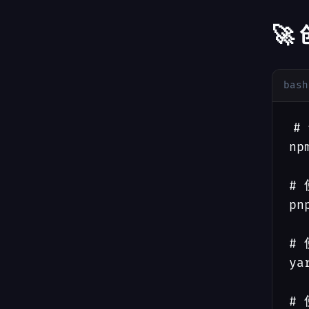
🚀
bash
#
np
# 
pn
# 
ya
# 