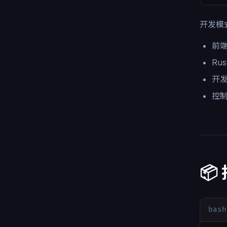
开发模
前
Ru
开
控
📦
bash