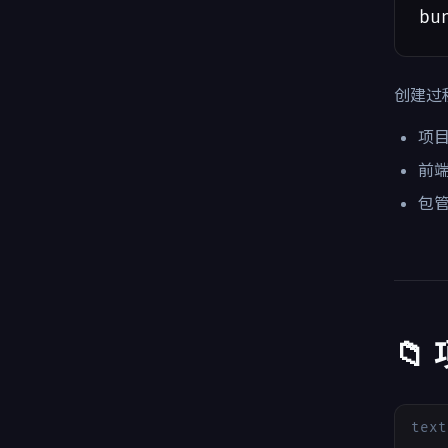
bu
创建过
项
前端
包
📁
text