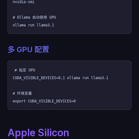
nvidia-smi
# Ollama 自动使用 GPU
ollama run llama3.1
多 GPU 配置
# 指定 GPU
CUDA_VISIBLE_DEVICES=0,1 ollama run llama3.1
# 环境变量
export CUDA_VISIBLE_DEVICES=0
Apple Silicon