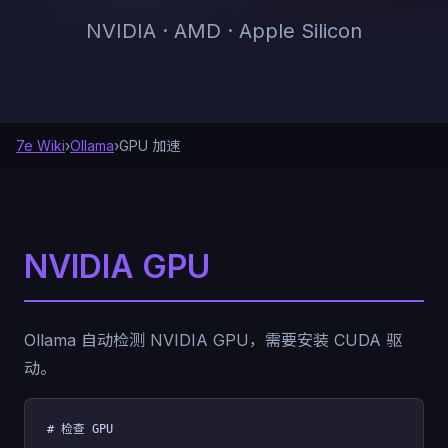
NVIDIA · AMD · Apple Silicon
7e Wiki
›
Ollama
›
GPU 加速
NVIDIA GPU
Ollama 自动检测 NVIDIA GPU，需要安装 CUDA 驱
动。
# 检查 GPU