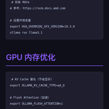
# 安装 ROCm
# 参考: https://rocm.docs.amd.com
# 设置环境变量
export HSA_OVERRIDE_GFX_VERSION=10.3.0
ollama run llama3.1
GPU 内存优化
# KV Cache 量化（节省显存）
export OLLAMA_KV_CACHE_TYPE=q4_0
# Flash Attention（加速）
export OLLAMA_FLASH_ATTENTION=1