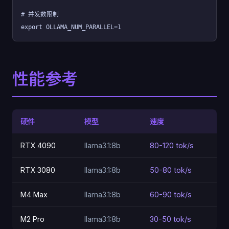
# 并发数限制
export OLLAMA_NUM_PARALLEL=1
性能参考
硬件
模型
速度
RTX 4090
llama3.1:8b
80-120 tok/s
RTX 3080
llama3.1:8b
50-80 tok/s
M4 Max
llama3.1:8b
60-90 tok/s
M2 Pro
llama3.1:8b
30-50 tok/s