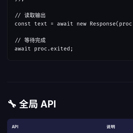
// 读取输出

const text = await new Response(proc
// 等待完成

await proc.exited;
🔧 全局 API
API
说明