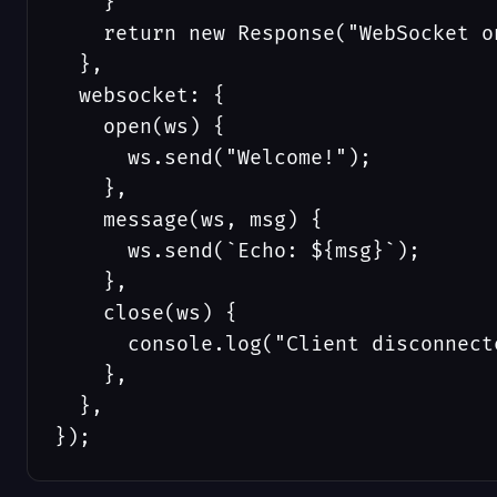
    }

    return new Response("WebSocket on
  },

  websocket: {

    open(ws) {

      ws.send("Welcome!");

    },

    message(ws, msg) {

      ws.send(`Echo: ${msg}`);

    },

    close(ws) {

      console.log("Client disconnecte
    },

  },

});