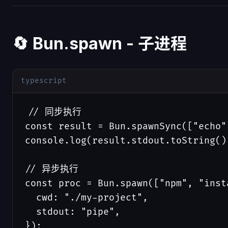
🔄 Bun.spawn - 子进程
typescript
// 同步执行

const result = Bun.spawnSync(["echo",
console.log(result.stdout.toString())
// 异步执行

const proc = Bun.spawn(["npm", "insta
  cwd: "./my-project",

  stdout: "pipe",

});
