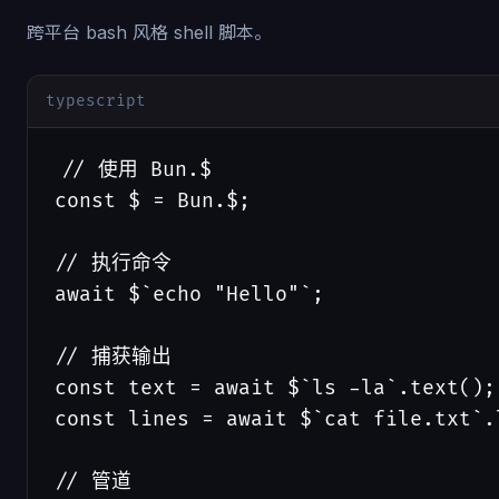
跨平台 bash 风格 shell 脚本。
typescript
// 使用 Bun.$

const $ = Bun.$;

// 执行命令

await $`echo "Hello"`;

// 捕获输出

const text = await $`ls -la`.text();

const lines = await $`cat file.txt`.l
// 管道
