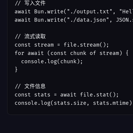
// 写入文件

await Bun.write("./output.txt", "Hell
await Bun.write("./data.json", JSON.
// 流式读取

const stream = file.stream();

for await (const chunk of stream) {

  console.log(chunk);

}

// 文件信息

const stats = await file.stat();

console.log(stats.size, stats.mtime)