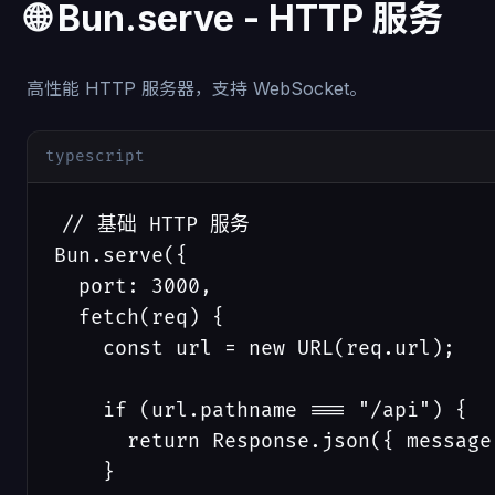
🌐 Bun.serve - HTTP 服务
高性能 HTTP 服务器，支持 WebSocket。
typescript
// 基础 HTTP 服务

Bun.serve({

  port: 3000,

  fetch(req) {

    const url = new URL(req.url);

    if (url.pathname === "/api") {

      return Response.json({ message
    }
