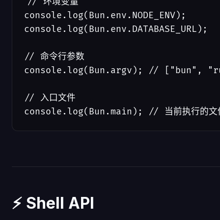
// 环境变量

console.log(Bun.env.NODE_ENV);

console.log(Bun.env.DATABASE_URL);

// 命令行参数

console.log(Bun.argv); // ["bun", "r
// 入口文件

console.log(Bun.main); // 当前执行的
⚡ Shell API