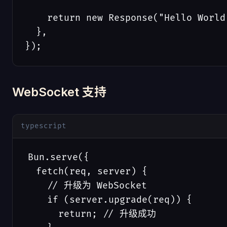
    return new Response("Hello World"
  },

});
WebSocket 支持
typescript
Bun.serve({

  fetch(req, server) {

    // 升级为 WebSocket

    if (server.upgrade(req)) {

      return; // 升级成功
