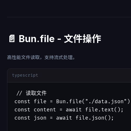
📄 Bun.file - 文件操作
高性能文件读取，支持流式处理。
typescript
// 读取文件

const file = Bun.file("./data.json");
const content = await file.text();

const json = await file.json();
