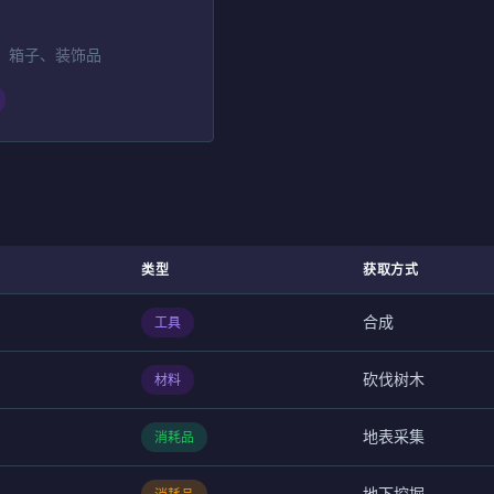
、箱子、装饰品
类型
获取方式
合成
工具
砍伐树木
材料
地表采集
消耗品
地下挖掘