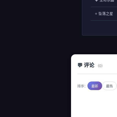
⭐ 坠落之星
💬 评论
(0)
排序：
最新
最热