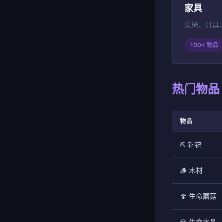
家具
桌椅、灯具
100+ 物品
热门物品
物品
⛏️ 铜镐
🪵 木材
🍄 生命蘑菇
💎 生命水晶