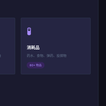
🧪
消耗品
台
药水、食物、弹药、投掷物
80+ 物品