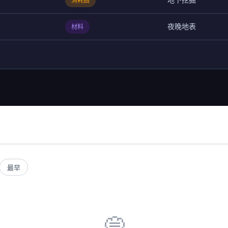
消耗品
夜晚地表
材料
最早
💭